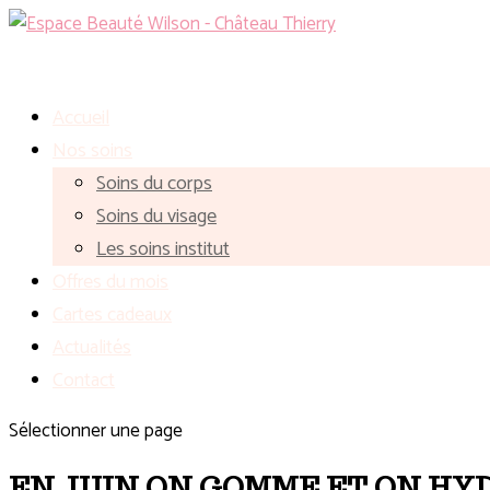
Accueil
Nos soins
Soins du corps
Soins du visage
Les soins institut
Offres du mois
Cartes cadeaux
Actualités
Contact
Sélectionner une page
EN JUIN ON GOMME ET ON HY